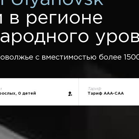
 в регионе
ародного уро
оволжье с вместимостью более 1500
и
Тариф
рослых, 0 детей
Тариф AAA-CAA