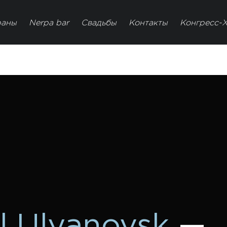
раны
Nerpa bar
Свадьбы
Контакты
Конгресс-
l Ulyanovsk
—