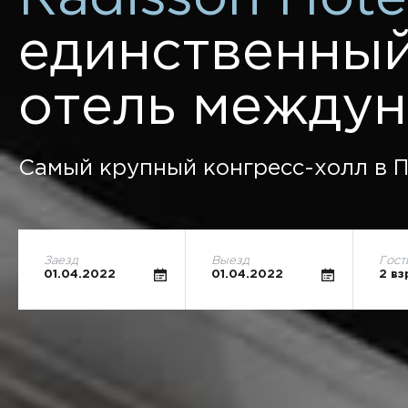
единственный
отель междун
Самый крупный конгресс-холл в П
Заезд
Выезд
Гост
01.04.2022
01.04.2022
2 вз