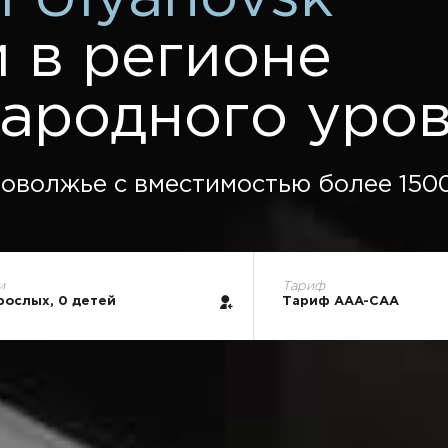
 в регионе
ародного уро
оволжье с вместимостью более 1500
и
Тариф
рослых, 0 детей
Тариф AAA-CAA