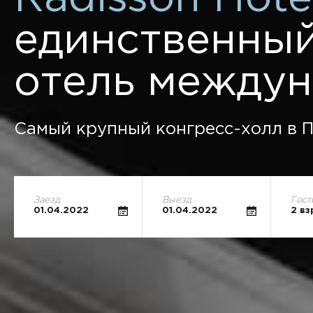
единственный
отель междун
Самый крупный конгресс-холл в П
Заезд
Выезд
Гост
01.04.2022
01.04.2022
2 вз