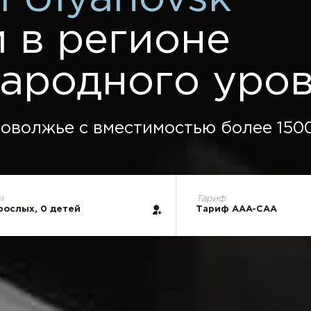
 в регионе
ародного уро
оволжье с вместимостью более 1500
и
Тариф
рослых, 0 детей
Тариф AAA-CAA