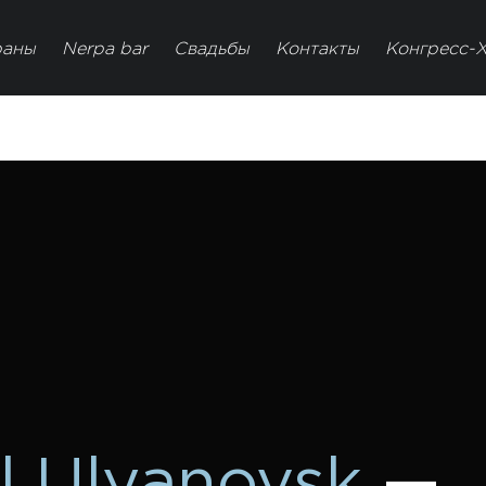
раны
Nerpa bar
Свадьбы
Контакты
Конгресс-
l Ulyanovsk
—