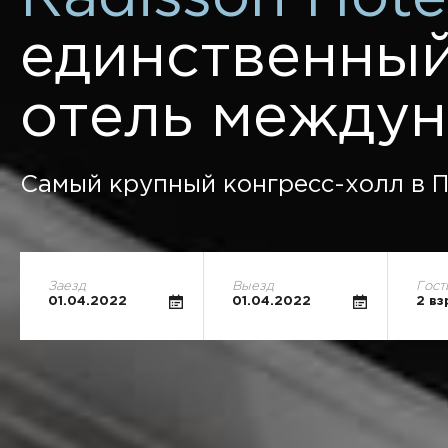
единственный
отель междун
Самый крупный конгресс-холл в П
Заезд
Выезд
Гост
01.04.2022
01.04.2022
2 вз